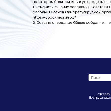
на котором были приняты и утверждены сл
1. Отменить Решение заседания Совета СР
собрания членов Саморегулируемой орган
https://сросинергия.рф/
2. Созвать очередное Общее собрание член
СРО ААУ 
Все права защ