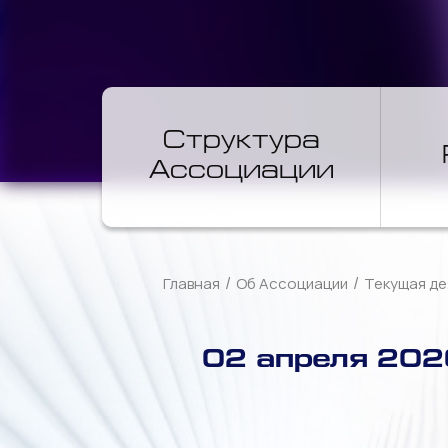
Структура
Ассоциации
/
/
Главная
Об Ассоциации
Текущая де
02 апреля 202