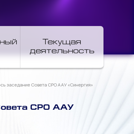
нный
Текущая
деятельность
лось заседание Совета СРО ААУ «Синергия»
Совета СРО ААУ