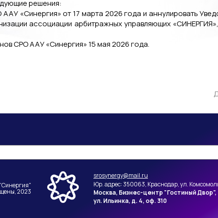
едующие решения:
О ААУ «Синергия» от 17 марта 2026 года и аннулировать Ув
изации ассоциации арбитражных управляющих «СИНЕРГИЯ», 
ов СРО ААУ «Синергия» 15 мая 2026 года.
Д
srosynergy@mail.ru
Юр. адрес: 350063, Краснодар, ул. Комсомоль
"Синергия"
ищены, 2023
Москва, Бизнес-центр "Гостиный Двор",
ул. Ильинка, д. 4, оф. 310