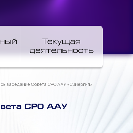
нный
Текущая
деятельность
лось заседание Совета СРО ААУ «Синергия»
овета СРО ААУ