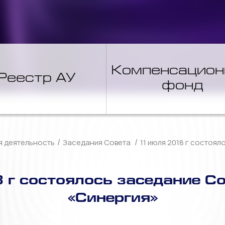
Компенсацио
Реестр АУ
фонд
/
/
я деятельность
Заседания Совета
11 июля 2018 г состоя
 г состоялось заседание С
«Синергия»