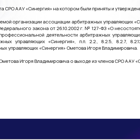
ета СРО ААУ «Синергия» на котором были приняты и утвержде
руемой организации ассоциации арбитражных управляющих «С
 ст. 22.1 Федерального закона от 26.10.2002 г. № 127-ФЗ «О несос
правил профессиональной деятельности арбитражных управляю
х управляющих «Синергия», п.п. 2.2., 8.2.5, 8.2.7, 8.2.1
ых управляющих «Синергия» Ометова Игоря Владимировича.
Ометова Игоря Владимировича о выходе из членов СРО ААУ «