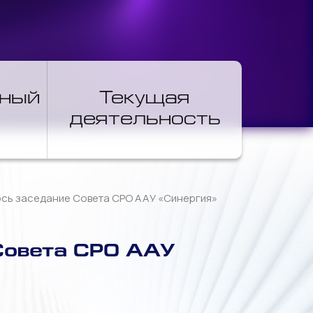
нный
Текущая
деятельность
лось заседание Совета СРО ААУ «Синергия»
 Совета СРО ААУ