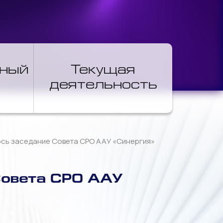
нный
Текущая
деятельность
лось заседание Совета СРО ААУ «Синергия»
Совета СРО ААУ