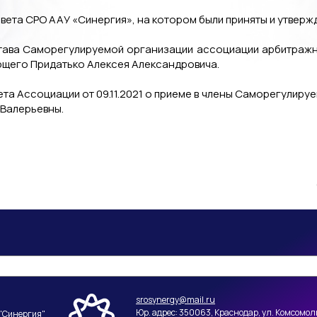
овета СРО ААУ «Синергия», на котором были приняты и утвер
состава Саморегулируемой организации ассоциации арбитраж
ющего Придатько Алексея Александровича.
та Ассоциации от 09.11.2021 о приеме в члены Саморегулир
 Валерьевны.
srosynergy@mail.ru
Юр. адрес: 350063, Краснодар, ул. Комсомоль
"Синергия"