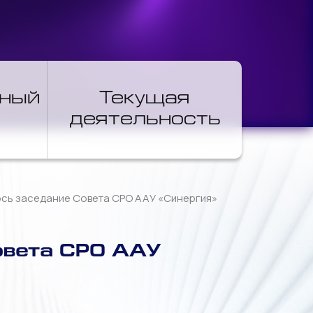
нный
Текущая
деятельность
ось заседание Совета СРО ААУ «Синергия»
овета СРО ААУ