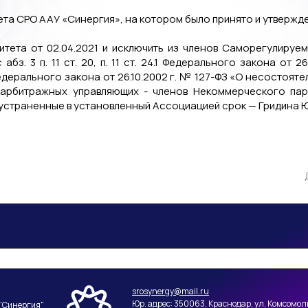
ета СРО ААУ «Синергия», на котором было принято и утверж
тета от 02.04.2021 и исключить из членов Саморегулиру
абз. 3 п. 11 ст. 20, п. 11 ст. 24.1 Федерального закона от 
Федерального закона от 26.10.2002 г. № 127-ФЗ «О несостояте
 арбитражных управляющих - членов Некоммерческого пар
устраненные в установленный Ассоциацией срок — Гридина 
srosynergy@mail.ru
Юр. адрес: 350063, Краснодар, ул. Комсомоль
"Синергия"