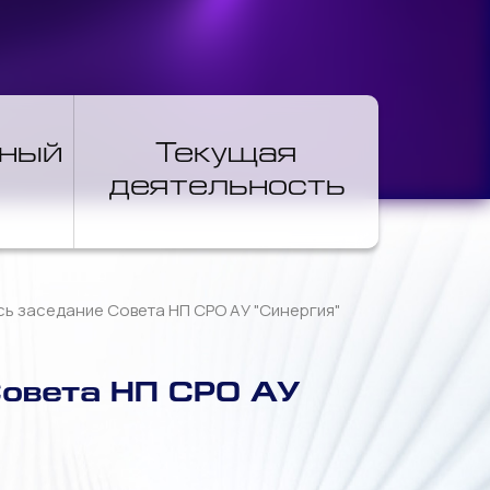
нный
Текущая
деятельность
ось заседание Совета НП СРО АУ "Синергия"
Совета НП СРО АУ