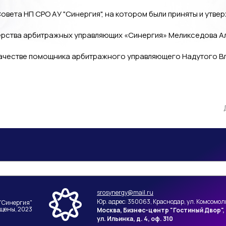
Совета НП СРО АУ "Синергия", на котором были приняты и ут
нерства арбитражных управляющих «Синергия» Меликседова 
 качестве помощника арбитражного управляющего Надутого В
srosynergy@mail.ru
Юр. адрес: 350063, Краснодар, ул. Комсомоль
"Синергия"
ищены, 2023
Москва, Бизнес-центр "Гостиный Двор",
ул. Ильинка, д. 4, оф. 310