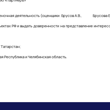
ью «Партнеръ»
еночная деятельность (оценщики: Брусов А.В., Брусова Е.
ъектах РФ и выдать доверенности на представление интересо
 Татарстан;
я Республика и Челябинская область.