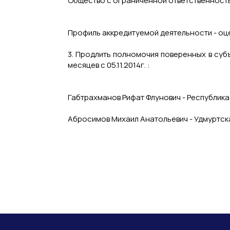
Общество с ограниченной ответственност
Профиль аккредитуемой деятельности - оц
3. Продлить полномочия поверенных в суб
месяцев с 05.11.2014г. :
Габтрахманов Рифат Флунович - Республика
Абросимов Михаил Анатольевич - Удмуртска