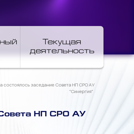
нный
Текущая
деятельность
да состоялось заседание Совета НП СРО АУ
"Синергия"
 Совета НП СРО АУ