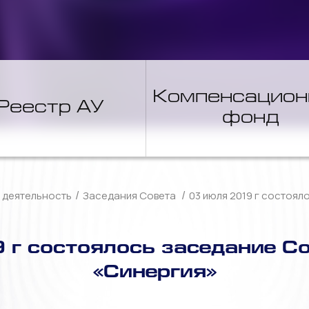
Компенсацио
Реестр АУ
фонд
/
/
 деятельность
Заседания Совета
03 июля 2019 г состоя
 г состоялось заседание С
«Синергия»