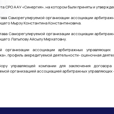
ета СРО ААУ «Синергия», на котором были приняты и утверж
состава Саморегулируемой организации ассоциации арбитраж
ющего Мырзу Константина Константиновича.
состава Саморегулируемой организации ассоциации арбитраж
ющего Латыпову Айсылу Мирхатовну.
ой организации ассоциации арбитражных управляющих
а», профиль аккредитуемой деятельности- оценочная деяте
бору управляющей компании для заключения договора 
уемой организацией ассоциацией арбитражных управляющ