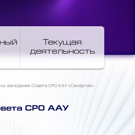
нный
Текущая
деятельность
лось заседание Совета СРО ААУ «Синергия»
овета СРО ААУ