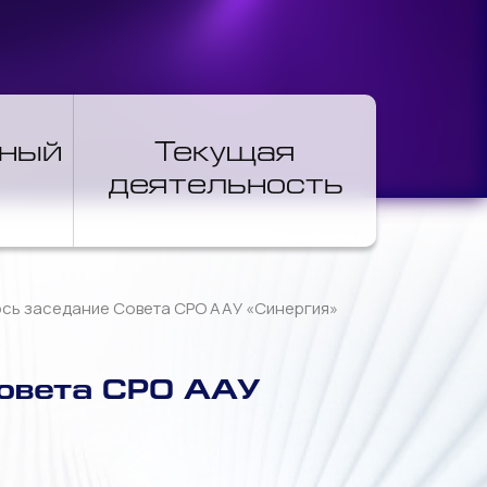
нный
Текущая
деятельность
лось заседание Совета СРО ААУ «Синергия»
Совета СРО ААУ