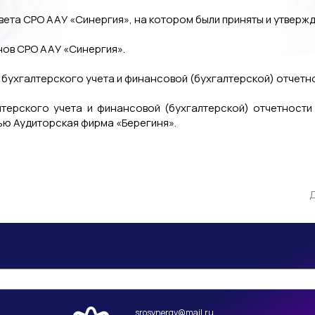
овета СРО ААУ «Синергия», на котором были приняты и утвер
нов СРО ААУ «Синергия».
 бухгалтерского учета и финансовой (бухгалтерской) отчетн
алтерского учета и финансовой (бухгалтерской) отчетнос
ю Аудиторская фирма «Берегиня».
Д
srosynergy@mail.ru