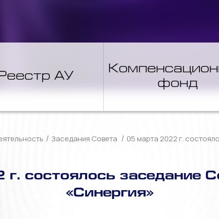
Компенсацио
Реестр АУ
фонд
/
/
еятельность
Заседания Совета
05 марта 2022 г. состоя
 г. состоялось заседание 
«Синергия»