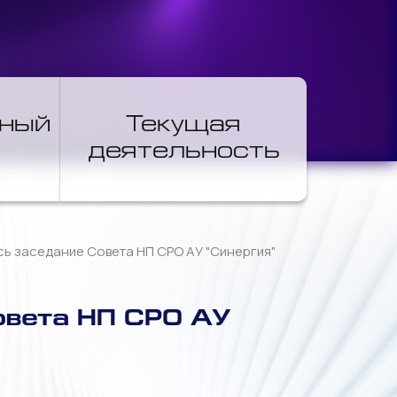
нный
Текущая
деятельность
ось заседание Совета НП СРО АУ "Синергия"
овета НП СРО АУ