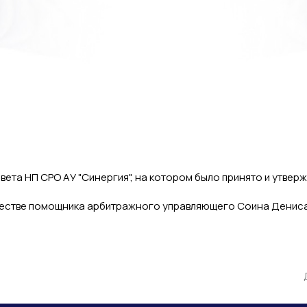
овета НП СРО АУ "Синергия", на котором было принято и утв
честве помощника арбитражного управляющего Соина Дениса