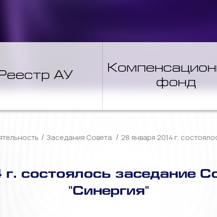
Компенсацио
Реестр АУ
фонд
/
/
ятельность
Заседания Совета
28 января 2014 г. состоял
 г. состоялось заседание С
"Синергия"