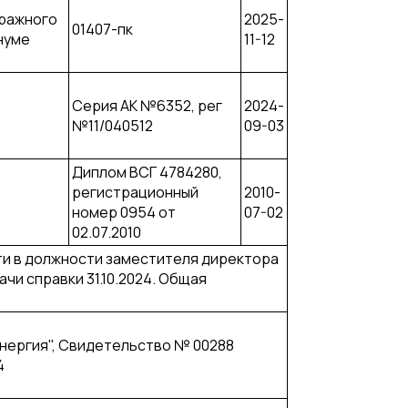
ражного
2025-
01407-пк
нуме
11-12
Серия АК №6352, рег
2024-
№11/040512
09-03
Диплом ВСГ 4784280,
регистрационный
2010-
номер 0954 от
07-02
02.07.2010
ти в должности заместителя директора
ачи справки 31.10.2024. Общая
нергия", Свидетельство № 00288
4