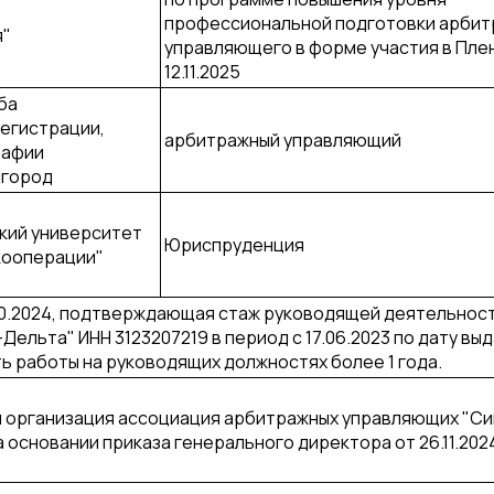
профессиональной подготовки арбит
я"
управляющего в форме участия в Пле
12.11.2025
ба
егистрации,
арбитражный управляющий
рафии
лгород
кий университет
Юриспруденция
кооперации"
.10.2024, подтверждающая стаж руководящей деятельнос
ельта" ИНН 3123207219 в период с 17.06.2023 по дату выд
 работы на руководящих должностях более 1 года.
организация ассоциация арбитражных управляющих "Си
на основании приказа генерального директора от 26.11.202