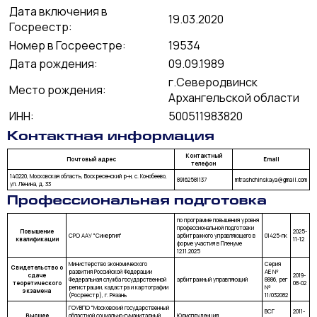
Дата включения в
19.03.2020
Госреестр:
Номер в Госреестре:
19534
Дата рождения:
09.09.1989
г.Северодвинск
Место рождения:
Архангельской области
ИНН:
500511983820
Контактная информация
Контактный
Почтовый адрес
Email
телефон
140220, Московская область, Воскресенский р-н, с. Конобеево,
89162581137
mtrashchinskaya@gmail.com
ул. Ленина, д. 33
Профессиональная подготовка
по программе повышения уровня
профессиональной подготовки
Повышение
2025-
СРО ААУ "Синергия"
арбитражного управляющего в
01425-пк
квалификации
11-12
форме участия в Пленуме
12.11.2025
Министерство экономического
Серия
Свидетельство о
развития Российской Федерации
АЕ №
сдаче
2019-
Федеральная служба государственной
арбитражный управляющий
8886, рег
теоретического
08-02
регистрации, кадастра и картографии
№
экзамена
(Росреестр), г. Рязань
11/032082
ГОУВПО "Московский государственный
ВСГ
2011-
Высшее
областной социально-гуманитарный
Юриспруденция