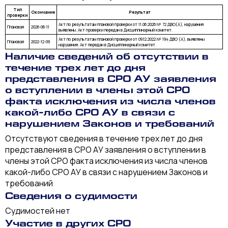
Тип
Окончание
Результат
проверки
Акт по результатам плановой проверки от 11.06.2026 № 72 ДВО(А), нарушения
Плановая
2026-06-11
выявлены. Акт проверки передан в Дисциплинарный комитет.
Акт по результатам плановой проверки от 09.12.2022 № 194 ДВО (А), выявлены
Плановая
2022-12-09
нарушения. Акт передан в Дисциплинарный комитет.
Наличие сведений об отсутствии в
течение трех лет до дня
представления в СРО АУ заявления
о вступлении в члены этой СРО
факта исключения из числа членов
какой-либо СРО АУ в связи с
нарушением Законов и требований
Отсутствуют сведения в течение трех лет до дня
представления в СРО АУ заявления о вступлении в
члены этой СРО факта исключения из числа членов
какой-либо СРО АУ в связи с нарушением Законов и
требований
Сведения о судимости
Судимостей нет
Участие в других СРО