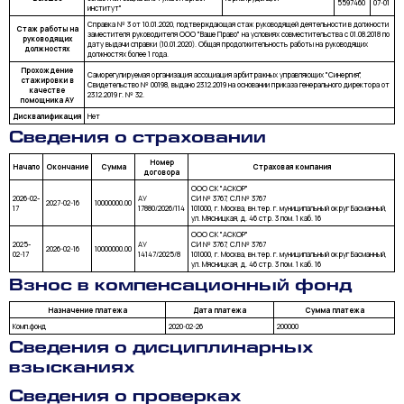
5597460
07-01
институт"
Справка № 3 от 10.01.2020, подтверждающая стаж руководящей деятельности в должности
Стаж работы на
заместителя руководителя ООО "Ваше Право" на условиях совместительства с 01.08.2018 по
руководящих
дату выдачи справки (10.01.2020). Общая продолжительность работы на руководящих
должностях
должностях более 1 года.
Прохождение
Саморегулируемая организация ассоциация арбитражных управляющих "Синергия",
стажировки в
Свидетельство № 00198, выдано 23.12.2019 на основании приказа генерального директора от
качестве
23.12.2019 г. № 32.
помощника АУ
Дисквалификация
Нет
Сведения о страховании
Номер
Начало
Окончание
Сумма
Страховая компания
договора
ООО СК "АСКОР"
2026-02-
АУ
СИ № 3767, СЛ № 3767
2027-02-16
10000000.00
17
17880/2026/114
101000, г. Москва, вн.тер. г. муниципальный округ Басманный,
ул. Мясницкая, д. 46 стр. 3 пом. 1 каб. 16
ООО СК "АСКОР"
2025-
АУ
СИ № 3767, СЛ № 3767
2026-02-16
10000000.00
02-17
14147/2025/8
101000, г. Москва, вн.тер. г. муниципальный округ Басманный,
ул. Мясницкая, д. 46 стр. 3 пом. 1 каб. 16
Взнос в компенсационный фонд
Назначение платежа
Дата платежа
Сумма платежа
Комп.фонд
2020-02-26
200000
Сведения о дисциплинарных
взысканиях
Сведения о проверках