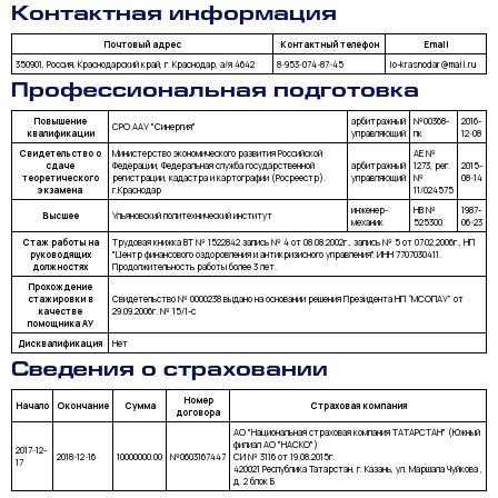
Контактная информация
Почтовый адрес
Контактный телефон
Email
350901, Россия, Краснодарский край, г. Краснодар, а/я 4642
8-953-074-87-45
io-krasnodar@mail.ru
Профессиональная подготовка
Повышение
арбитражный
№00368-
2016-
СРО ААУ "Синергия"
квалификации
управляющий
пк
12-08
Свидетельство о
Министерство экономического развития Российской
АЕ №
сдаче
Федерации, Федеральная служба государственной
арбитражный
1273, рег.
2015-
теоретического
регистрации, кадастра и картографии (Росреестр).
управляющий
№
08-14
экзамена
г.Краснодар
11/024575
инженер-
НВ №
1987-
Высшее
Ульяновский политехнический институт
механик
525300
06-23
Стаж работы на
Трудовая книжка ВТ № 1522842 запись № 4 от 08.08.2002г., запись № 5 от 07.02.2006г., НП
руководящих
"Центр финансового оздоровления и антикризисного управления". ИНН 7707030411.
должностях
Продолжительность работы более 3 лет.
Прохождение
стажировки в
Свидетельство № 0000238 выдано на основании решения Президента НП “МСОПАУ” от
качестве
29.09.2006г. № 15/1-с
помощника АУ
Дисквалификация
Нет
Сведения о страховании
Номер
Начало
Окончание
Сумма
Страховая компания
договора
АО "Национальная страховая компания ТАТАРСТАН" (Южный
филиал АО "НАСКО")
2017-12-
2018-12-16
10000000.00
№0603167447
СИ № 3116 от 19.08.2015г.
17
420021 Республика Татарстан, г. Казань, ул. Маршала Чуйкова ,
д. 2 блок Б