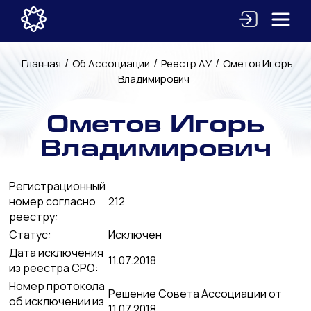
/
/
/
Главная
Об Ассоциации
Реестр АУ
Ометов Игорь
Владимирович
Ометов Игорь
Владимирович
Регистрационный
номер согласно
212
реестру:
Статус:
Исключен
Дата исключения
11.07.2018
из реестра СРО:
Номер протокола
Решение Совета Ассоциации от
об исключении из
11.07.2018