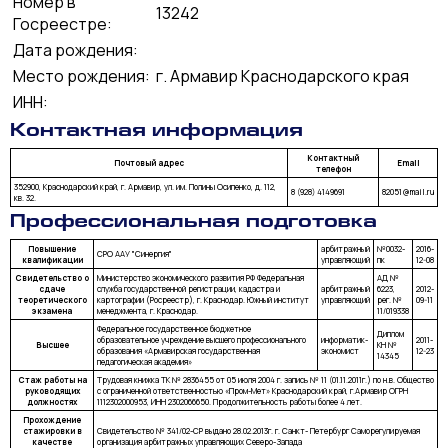
Номер в
13242
Госреестре:
Дата рождения:
Место рождения:
г. Армавир Краснодарского края
ИНН:
Контактная информация
Контактный
Почтовый адрес
Email
телефон
352900, Краснодарский край, г. Армавир, ул. им. Полины Осипенко, д. 112,
8 (928) 4149691
82051@mail.ru
кв. 32.
Профессиональная подготовка
Повышение
арбитражный
№0032-
2016-
СРО ААУ "Синергия"
квалификации
управляющий
пк
12-08
Свидетельство о
Министерство экономического развития РФ Федеральная
АД №
сдаче
служба государственной регистрации, кадастра и
арбитражный
6223,
2012-
теоретического
картографии (Росреестр), г. Краснодар. Южный институт
управляющий
рег. №
09-11
экзамена
менеджмента, г. Краснодар.
11/019338
Федеральное государственное бюджетное
Диплом
образовательное учреждение высшего профессионального
информатик-
2011-
Высшее
КН №
образования «Армавирская государственная
экономист
12-23
14345
педагогическая академия»
Стаж работы на
Трудовая книжка ТК № 2836455 от 05 июля 2004 г. запись № 11 (01.11.2011г.) по н.в. Общество
руководящих
с ограниченной ответственностью «Пром-Мет» Краснодарский край, г.Армавир ОГРН
должностях
1112302000953, ИНН 2302066650. Продолжительность работы более 4 лет.
Прохождение
стажировки в
Свидетельство № 341/02-СР выдано 28.02.2013г. г. Санкт- Петербург Саморегулируемая
качестве
организация арбитражных управляющих Северо-Запада