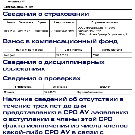
помощника АУ
Дисквалификация
Нет
Сведения о страховании
Начало
Окончание
Сумма
Номер договора
Страховая компания
ООО Страховая Компания "Гелиос"
2019-06-28
2020-06-27
10000000.00
№ 930-0002636-01520
Лицензия СИ № 0397
109544, г. Москва, Бульвар Энтузиастов, д. 2
Взнос в компенсационный фонд
Назначение платежа
Дата платежа
Сумма платежа
Комп.фонд
2013-03-05
50000
Сведения о дисциплинарных
взысканиях
Сведения о проверках
Тип проверки
Окончание
Результат
Плановая
2014-12-03
Нарушений не выявлено
Наличие сведений об отсутствии в
течение трех лет до дня
представления в СРО АУ заявления
о вступлении в члены этой СРО
факта исключения из числа членов
какой-либо СРО АУ в связи с