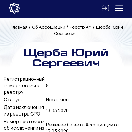
/
/
/
Главная
Об Ассоциации
Реестр АУ
Щерба Юрий
Сергеевич
Щерба Юрий
Сергеевич
Регистрационный
номер согласно
86
реестру:
Статус:
Исключен
Дата исключения
13.03.2020
из реестра СРО:
Номер протокола
Решение Совета Ассоциации от
об исключении из
13.03.2020