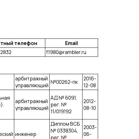
ктный телефон
Email
02832
f1980@rambler.ru
арбитражный
2016-
№00262-пк
управляющий
12-08
ьная
АД № 6091,
арбитражный
2012-
).
рег. №
управляющий
08-10
11/019192
Диплом ВСБ
2003-
№ 0338304,
еский
инженер
06-
рег. №