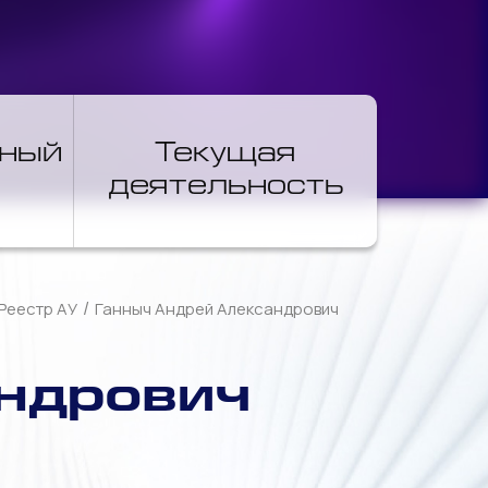
нный
Текущая
деятельность
/
Реестр АУ
Ганныч Андрей Александрович
ндрович