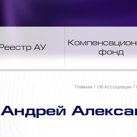
Компенсацио
Реестр АУ
фонд
/
/
Главная
Об Ассоциации
 Андрей Алекса