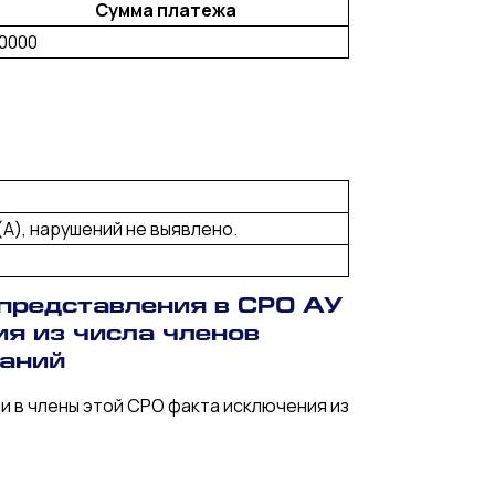
Сумма платежа
0000
(А), нарушений не выявлено.
 представления в СРО АУ
я из числа членов
ваний
и в члены этой СРО факта исключения из