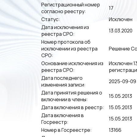
Регистрационный номер
17
согласно реестру:
Статус:
Исключен
Дата исключения из
13.03.2020
реестра СРО:
Номер протокола об
исключении из реестра
Решение Со
СРО:
Основание исключения из
Исключен 1
реестра СРО:
регистрации
Дата последнего
2025-09-09 
изменения записи:
Дата принятия решения о
15.05.2013
включении в члены:
Дата включения в реестр:
15.05.2013
Дата включения в
15.05.2013
Госреестр:
Номер в Госреестре:
13166