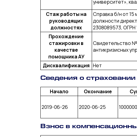
университет», кв
Стаж работы на
Справка б/н от 15 
руководящих
должности директ
должностях
2308089573, ОГРН 
Прохождение
стажировки в
Свидетельство №3
качестве
антикризисных уп
помощника АУ
Дисквалификация
Нет
Сведения о страховании
Начало
Окончание
Су
2019-06-26
2020-06-25
1000000
Взнос в компенсационн