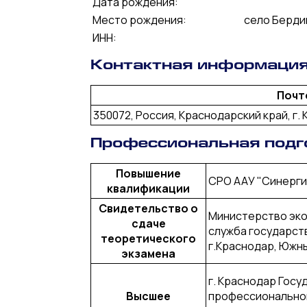
Дата рождения:
Место рождения:
село Берди
ИНН:
Контактная информаци
Почт
350072, Россия, Краснодарский край, г. К
Профессиональная подг
Повышение
СРО ААУ "Синерги
квалификации
Свидетельство о
Министерство эко
сдаче
служба государст
теоретического
г.Краснодар, Южн
экзамена
г. Краснодар Гос
Высшее
профессиональног