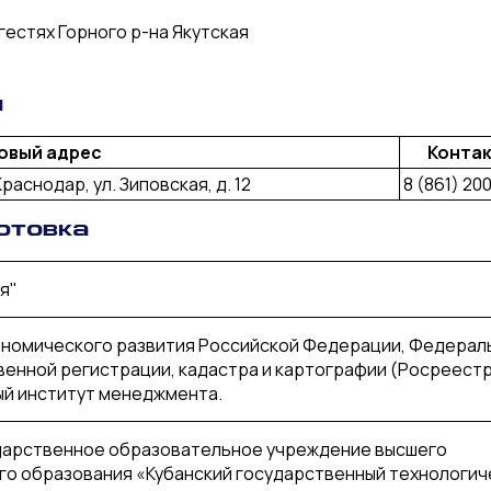
гестях Горного р-на Якутская
я
овый адрес
Конта
раснодар, ул. Зиповская, д. 12
8 (861) 20
отовка
я"
номического развития Российской Федерации, Федерал
венной регистрации, кадастра и картографии (Росреестр
ый институт менеджмента.
ударственное образовательное учреждение высшего
о образования «Кубанский государственный технологич