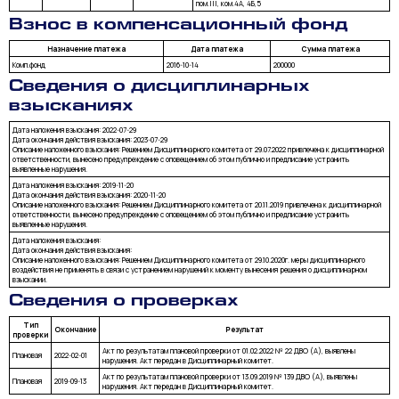
пом.III, ком.4А, 4Б,5
Взнос в компенсационный фонд
Назначение платежа
Дата платежа
Сумма платежа
Комп.фонд
2016-10-14
200000
Сведения о дисциплинарных
взысканиях
Дата наложения взыскания: 2022-07-29
Дата окончания действия взыскания: 2023-07-29
Описание наложенного взыскания: Решением Дисциплинарного комитета от 29.07.2022 привлечена к дисциплинарной
ответственности, вынесено предупреждение с оповещением об этом публично и предписание устранить
выявленные нарушения.
Дата наложения взыскания: 2019-11-20
Дата окончания действия взыскания: 2020-11-20
Описание наложенного взыскания: Решением Дисциплинарного комитета от 20.11.2019 привлечена к дисциплинарной
ответственности, вынесено предупреждение с оповещением об этом публично и предписание устранить
выявленные нарушения.
Дата наложения взыскания:
Дата окончания действия взыскания:
Описание наложенного взыскания: Решением Дисциплинарного комитета от 29.10.2020г. меры дисциплинарного
воздействия не применять в связи с устранением нарушений к моменту вынесения решения о дисциплинарном
взыскании.
Сведения о проверках
Тип
Окончание
Результат
проверки
Акт по результатам плановой проверки от 01.02.2022 № 22 ДВО (А), выявлены
Плановая
2022-02-01
нарушения. Акт передан в Дисциплинарный комитет.
Акт по результатам плановой проверки от 13.09.2019 № 139 ДВО (А), выявлены
Плановая
2019-09-13
нарушения. Акт передан в Дисциплинарный комитет.