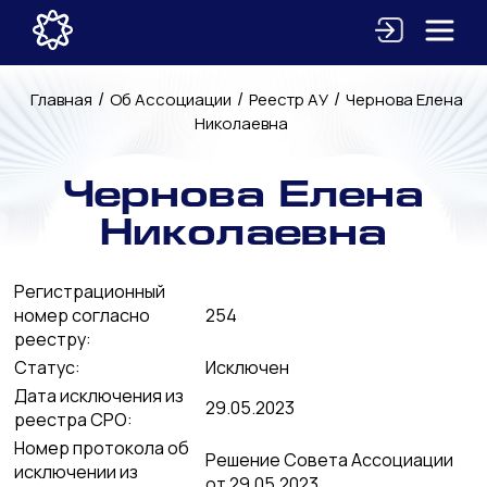
/
/
/
Главная
Об Ассоциации
Реестр АУ
Чернова Елена
Николаевна
Чернова Елена
Николаевна
Регистрационный
номер согласно
254
реестру:
Статус:
Исключен
Дата исключения из
29.05.2023
реестра СРО:
Номер протокола об
Решение Совета Ассоциации
исключении из
от 29.05.2023