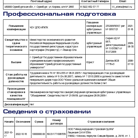
Почтовый адрес
Контактный телефон
Email
460000 Оренбургская обл., г. Оренбург, ул. Кирова, а/я № 2893
8 (922) 832-37-77
lll_elena@mail.ru
Профессиональная подготовка
Повышение
Повышение
квалификации
231200950107, рег.
2021-
ЧОУ ДПО ИПКПК
квалификации
арбитражных
№ 00107/21
01-16
управляющих
Серия АД №
Свидетельство о
Министерство экономического развития
0671,
сдаче
Российской Федерации Федеральная служба
арбитражный
2009-
регистрационный
теоретического
государственной регистрации, кадастра и
управляющий
06-30
№ 11/013907 от
экзамена
картографии (Росреестр), г. Йошкар-Ола
31.07.2009
г. Оренбург Государственное образовательное
учреждение высшего профессионального
Диплом ВСВ
2006-
Высшее
Юрист
образования "Оренбургский государственный
1777643
07-10
университет"
Трудовая книжка TK № 3014333 от 06.01.2005 г. подтверждающая стаж руководящей
Стаж работы на
деятельности, запись № 6 (04.06.2007), запись № 7 (01.10.2009) в должности заместителя
руководящих
генерального директора ООО "Южно-уральская оценочная компания". Общая
должностях
продолжительность работы на руководящих должностях более 2 лет.
Прохождение
стажировки в
Некоммерческое партнерство саморегулируемая организация арбитражных управляющих
качестве
“Объединение”, Свидетельство № 21/09/09, дата выдачи 28.09.2009 г.
помощника АУ
Дисквалификация
Нет
Сведения о страховании
Номер
Начало
Окончание
Сумма
Страховая компания
договора
ООО "Международная страховая группа"
2021-10-
Лицензия СИ №3594
2022-10-16
10000000.00
60/21/177/006539
17
119002, г.Москва, переулок Сивцев Вражек, д. 29/16, эт. 1,