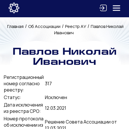
/
/
/
Главная
Об Ассоциации
Реестр АУ
Павлов Николай
Иванович
Павлов Николай
Иванович
Регистрационный
номер согласно
317
реестру:
Статус:
Исключен
Дата исключения
12.03.2021
из реестра СРО:
Номер протокола
Решение Совета Ассоциации от
об исключении из
12.03.2021