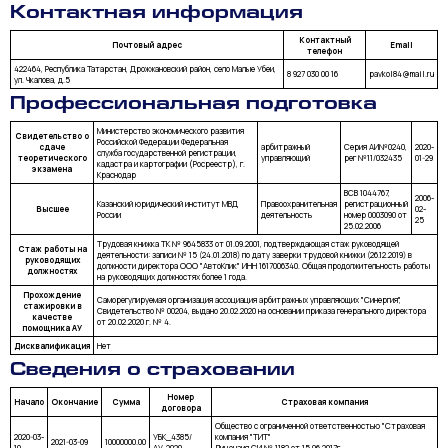
Контактная информация
Контактный
Почтовый адрес
Email
телефон
422464, Республика Татарстан, Дрожжановский район, село Малые Убеи,
8 927 030 00 16
pavkol84@mail.ru
ул. Чкалова, д.5
Профессиональная подготовка
Министерство экономического развития
Свидетельство о
Российской Федерации Федеральная
сдаче
арбитражный
Серия АИ№0240,
2020-
служба государственной регистрации,
теоретического
управляющий
рег №11/032435
01-29
кадастра и картографии (Росреестр), г.
экзамена
Краснодар
ВСВ 1044767,
2006-
Казанский юридический институт МВД
Правоохранительная
регистрационный
Высшее
02-
России
деятельность
номер 0003090 от
25
25.02.2006
Трудовая книжка ТК № 9645833 от 01.09.2001, подтверждающая стаж руководящей
Стаж работы на
деятельности: записи № 15 (24.01.2018) по дату заверки трудовой книжки (26.12.2019) в
руководящих
должности директора ООО "АвтоКлик" ИНН 1617006340. Общая продолжительность работы
должностях
на руководящих должностях более 1 года.
Прохождение
Саморегулируемая организация ассоциация арбитражных управляющих "Синергия",
стажировки в
Свидетельство № 00204, выдано 20.02.2020 на основании приказа генерального директора
качестве
от 20.02.2020 г. № 4.
помощника АУ
Дисквалификация
Нет
Сведения о страховании
Номер
Начало
Окончание
Сумма
Страховая компания
договора
Общество с ограниченной ответственностью "Страховая
2020-03-
УБК_4385/
компания "ТИТ"
2021-03-09
10000000.00
10
АУ-2020
Лицензия СИ № 1182 от 15.06.2017г