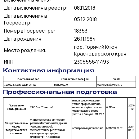
Дата включения в реестр:
08.11.2018
Дата включения в
05.12.2018
Госреестр:
Номер в Госреестре:
18353
Дата рождения:
26.11.1984
гор. Горячий Ключ
Место рождения:
Краснодарского края
ИНН:
230555641493
Контактная информация
Почтовый адрес
Контактный телефон
Email
350020, г. Краснодар, а/я 169
89282609079
opalchenkotv@mail.ru
Профессиональная подготовка
по программе повышения
уровня профессиональной
Повышение
2025-
СРО ААУ "Синергия"
подготовки арбитражного
01390-пк
квалификации
11-12
управляющего в форме
участия в Пленуме 12.11.2025
Министерство экономического
Свидетельство о
развития Российской Федерации
сдаче
Федеральная служба
2017-
арбитражный управляюший
№11/028127 от
теоретического
государственной регистрации,
06-09
экзамена
кадастра и картографии
(Росреестр), г. Краснодар