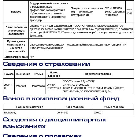
Государственное образовательное
учреждение высшего
"Разработка и эксплуатация
ВСГ № 1195759,
профессионального образования
2007-
Высшее
нефтяных и газовых
регистрационный
"Кубанский государственный
06-18
месторождений"
№ 88959 от
технологический университет", г.
Краснодар
Справка № 0137-2018 выдана 09.11.2018 г. ООО "Юг-Контакт", подтверждающая стаж
Стаж работы на
руководящей деятельности с 05.02.2015 г. по дату выдачи справки (09.11.2018 г.) в должности
руководящих
директора. ИНН 2336019176. Общая продолжительность работы на руководящих должностях
должностях
более 3 лет.
Прохождение
стажировки в
Саморегулируемая организация Ассоциация арбитражных управляющих "Синергия" №
качестве
00152 дата выдачи 28.08.2018г.
помощника АУ
Дисквалификация
Нет
Сведения о страховании
Номер
Начало
Окончание
Сумма
Страховая компания
договора
ООО "Страховой Дом "БСД"
2025-11-
ОАУ №
СИ № 3799 от 26.12.2019
2026-10-31
10000000.00
01
18822/700/25
123376, Г. МОСКВА, ВН. ТЕР. Г. МУНИЦИПАЛЬНЫЙ ОКРУГ
ПРЕСНЕНСКИЙ, УЛ. КРАСНАЯ ПРЕСНЯ, Д. 24
Взнос в компенсационный фонд
Назначение платежа
Дата платежа
Сумма платежа
Комп.фонд
2018-10-22
200000
Сведения о дисциплинарных
взысканиях
Сведения о проверках