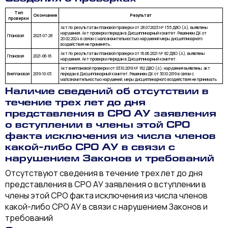
Тип
Окончание
Результат
проверки
Акт по результатам плановой проверки от 28.07.2023 № 155 ДВО (А), выявлены
нарушения. Акт проверки передан в Дисциплинарный комитет. Решением ДК от
Плановая
2023-07-28
20.02.2024 в связи с малозначительностью нарушений меры дисциплинарного
воздействия не применять.
Акт по результатам плановой проверки от 16.06.2021 № 82 ДВО (А), выявлены
Плановая
2021-06-16
нарушения. Акт проверки передан в Дисциплинарный комитет.
Акт внеплановой проверки от 03.10.2019 № 162 ДВО (А), нарушения выявлены, акт
Внеплановая
2019-10-03
передан в Дисциплинарный комитет. Решением ДК от 30.10.2019 в связи с
малозначительностью нарушений, меры дисциплинарного воздействия не принимать
Наличие сведений об отсутствии в
течение трех лет до дня
представления в СРО АУ заявления
о вступлении в члены этой СРО
факта исключения из числа членов
какой-либо СРО АУ в связи с
нарушением Законов и требований
Отсутствуют сведения в течение трех лет до дня
представления в СРО АУ заявления о вступлении в
члены этой СРО факта исключения из числа членов
какой-либо СРО АУ в связи с нарушением Законов и
требований