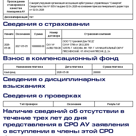
Прохождение
Саморегулируемая организация ассоциация арбитражных управляющих "Синергия",
стажировки в
Свидетельство № 00341 выдано 02.04.2026 на основании приказа генерального директора
качестве
от 02.04.2026
помощника АУ
Дисквалификация
Нет
Сведения о страховании
Номер
Начало
Окончание
Сумма
Страховая компания
договора
ООО "Страховой Дом "БСД"
2026-
ОАУ №
СИ № 3799 от 26.12.2019
2027-05-05
10000000.00
05-06
24382/700/26
123376, Г. МОСКВА, ВН. ТЕР. Г. МУНИЦИПАЛЬНЫЙ ОКРУГ
ПРЕСНЕНСКИЙ, УЛ. КРАСНАЯ ПРЕСНЯ, Д. 24
Взнос в компенсационный фонд
Назначение платежа
Дата платежа
Сумма платежа
Комп.фонд
2026-05-06
200000
Сведения о дисциплинарных
взысканиях
Сведения о проверках
Тип проверки
Окончание
Результат
Наличие сведений об отсутствии в
течение трех лет до дня
представления в СРО АУ заявления
о вступлении в члены этой СРО