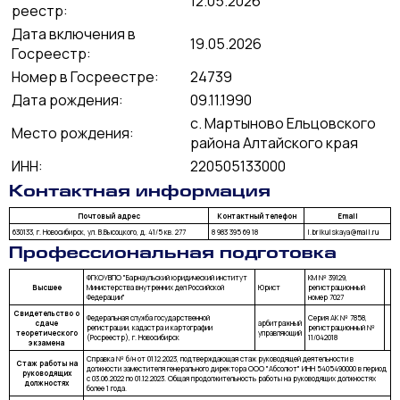
12.05.2026
реестр:
Дата включения в
19.05.2026
Госреестр:
Номер в Госреестре:
24739
Дата рождения:
09.11.1990
с. Мартыново Ельцовского
Место рождения:
района Алтайского края
ИНН:
220505133000
Контактная информация
Почтовый адрес
Контактный телефон
Email
630133, г. Новосибирск, ул. В.Высоцкого, д. 41/5 кв. 277
8 983 395 69 18
l.brikulskaya@mail.ru
Профессиональная подготовка
ФГКОУВПО "Барнаульский юридический институт
КМ № 39129,
Высшее
Министерства внутренних дел Российской
Юрист
регистрационный
Федерации"
номер 7027
Свидетельство о
Федеральная служба государственной
Серия АК № 7858,
сдаче
арбитражный
регистрации, кадастра и картографии
регистрационный №
теоретического
управляющий
(Росреестр), г. Новосибирск
11/042018
экзамена
Справка № б/н от 01.12.2023, подтверждающая стаж руководящей деятельности в
Стаж работы на
должности заместителя генерального директора ООО "Абсолют" ИНН 5405490000 в период
руководящих
с 03.06.2022 по 01.12.2023. Общая продолжительность работы на руководящих должностях
должностях
более 1 года.