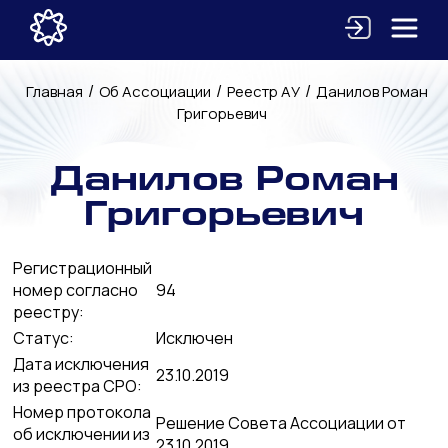
/
/
/
Главная
Об Ассоциации
Реестр АУ
Данилов Роман
Григорьевич
Данилов Роман
Григорьевич
Регистрационный
номер согласно
94
реестру:
Статус:
Исключен
Дата исключения
23.10.2019
из реестра СРО:
Номер протокола
Решение Совета Ассоциации от
об исключении из
23.10.2019