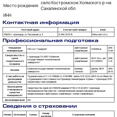
село Костромское Холмского р-на
Место рождения:
Сахалинской обл.
ИНН:
Контактная информация
Почтовый адрес
Контактный телефон
Email
350053, г. Краснодар, ул. Пасхальная, д. 8
8 (918) 3272178
Rohaza@list.ru
Профессиональная подготовка
Повышение
арбитражный
2016-
СРО ААУ "Синергия"
№00328-пк
квалификации
управляющий
12-08
Свидетельство о
г. Краснодар ГОУ ВПО "Кубанский
сдаче
арбитражный
АВ № 2244, рег.
2006-
государственный технологический
теоретического
управляющий
№11/010855
11-16
университет"
экзамена
Кубанский государственный технологический
инженер-
Диплом ЭВ №
1995-
Высшее
университет
технолог
221139
06-16
Стаж работы на
Трудовая книжка AT-X № 0390262 от 07.09.1988г.,запись №10 (22.04.2005) по н.в Общество
руководящих
с ограниченной ответственностью Производственная фирма «Кубань» г. Краснодар ОГРН
должностях
1032305703647 ИНН 2310086330
Прохождение
Свидетельство серия АБ №000250 решение №150 от 01.02.2013 г. Краснодар
стажировки в
Некоммерческое Партнерство « Межрегиональная саморегулируемая организация
качестве
профессиональных арбитражных управляющих «Альянс управляющих»
помощника АУ
Дисквалификация
Нет
Сведения о страховании
Номер
Начало
Окончание
Сумма
Страховая компания
договора