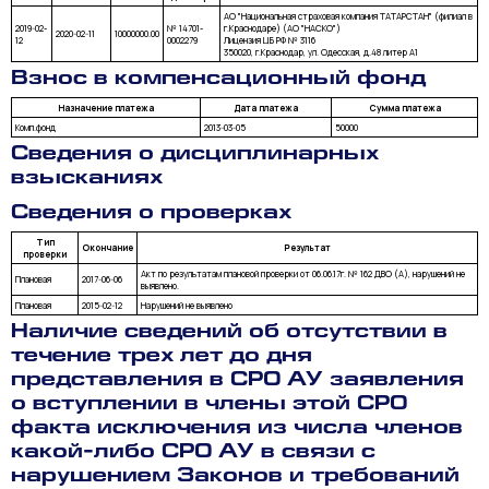
АО "Национальная страховая компания ТАТАРСТАН" (филиал в
2019-02-
№ 14701-
г.Краснодаре) (АО "НАСКО")
2020-02-11
10000000.00
12
0002279
Лицензия ЦБ РФ № 3116
350020, г.Краснодар, ул. Одесская, д.48 литер А1
Взнос в компенсационный фонд
Назначение платежа
Дата платежа
Сумма платежа
Комп.фонд
2013-03-05
50000
Сведения о дисциплинарных
взысканиях
Сведения о проверках
Тип
Окончание
Результат
проверки
Акт по результатам плановой проверки от 06.06.17г. № 162 ДВО (А), нарушений не
Плановая
2017-06-06
выявлено.
Плановая
2015-02-12
Нарушений не выявлено
Наличие сведений об отсутствии в
течение трех лет до дня
представления в СРО АУ заявления
о вступлении в члены этой СРО
факта исключения из числа членов
какой-либо СРО АУ в связи с
нарушением Законов и требований