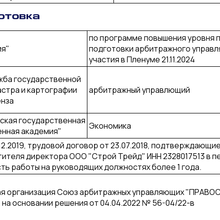
отовка
по программе повышения уровня
ия"
подготовки арбитражного управ
участия в Пленуме 21.11.2024
жба государственной
астра и картографии
арбитражный управлющий
енза
ская государственная
Экономика
енная академия"
.12.2019, трудовой договор от 23.07.2018, подтверждающ
теля директора ООО "Строй Трейд" ИНН 2328017513 в пери
ь работы на руководящих должностях более 1 года.
я организация Союз арбитражных управляющих "ПРАВОСО
 на основании решения от 04.04.2022 № 56-04/22-в