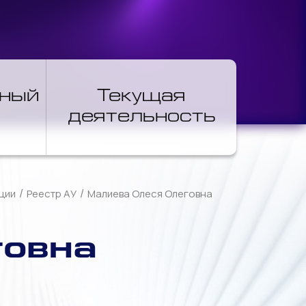
нный
Текущая
деятельность
/
/
ции
Реестр АУ
Малиева Олеся Олеговна
говна