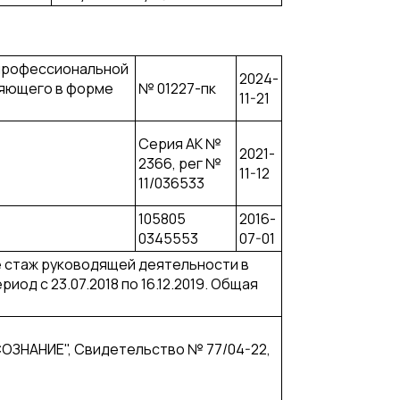
 профессиональной
2024-
ляющего в форме
№ 01227-пк
11-21
Серия АК №
2021-
2366, рег №
11-12
11/036533
105805
2016-
0345553
07-01
ие стаж руководящей деятельности в
од с 23.07.2018 по 16.12.2019. Общая
ЗНАНИЕ", Свидетельство № 77/04-22,