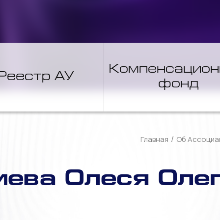
Компенсацио
Реестр АУ
фонд
/
Главная
Об Ассоциа
ева Олеся Оле