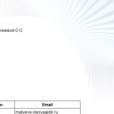
лиевой О.О.
н
Email
maliyeva.olesya@bk.ru