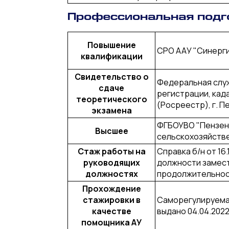
Профессиональная подг
Повышение
СРО ААУ "Синерг
квалификации
Свидетельство о
Федеральная слу
сдаче
регистрации, кад
теоретического
(Росреестр), г. П
экзамена
ФГБОУВО "Пензен
Высшее
сельскохозяйств
Стаж работы на
Справка б/н от 16
руководящих
должности замести
должностях
продолжительност
Прохождение
стажировки в
Саморегулируема
качестве
выдано 04.04.2022
помощника АУ